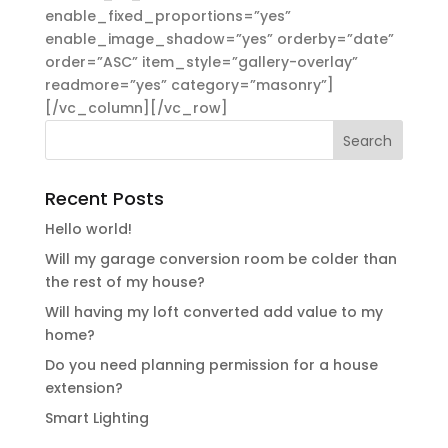
enable_fixed_proportions=”yes”
enable_image_shadow=”yes” orderby=”date”
order=”ASC” item_style=”gallery-overlay”
readmore=”yes” category=”masonry”]
[/vc_column][/vc_row]
Recent Posts
Hello world!
Will my garage conversion room be colder than
the rest of my house?
Will having my loft converted add value to my
home?
Do you need planning permission for a house
extension?
Smart Lighting