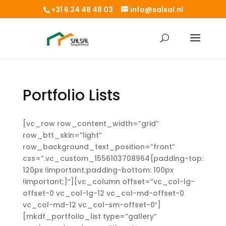
+31 6 24 48 48 03
info@salsal.nl
Portfolio Lists
[vc_row row_content_width=”grid”
row_btt_skin=”light”
row_background_text_position=”front”
css=”.vc_custom_1556103708964{padding-top:
120px !important;padding-bottom: 100px
!important;}”][vc_column offset=”vc_col-lg-
offset-0 vc_col-lg-12 vc_col-md-offset-0
vc_col-md-12 vc_col-sm-offset-0″]
[mkdf_portfolio_list type=”gallery”