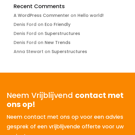
Recent Comments
A WordPress Commenter
on
Hello world!
Denis Ford
on
Eco Friendly
Denis Ford
on
Superstructures
Denis Ford
on
New Trends
Anna Stewart
on
Superstructures
Neem Vrijblijvend
contact met
ons op!
Neem contact met ons op voor een advies
gesprek of een vrijblijvende offerte voor uw