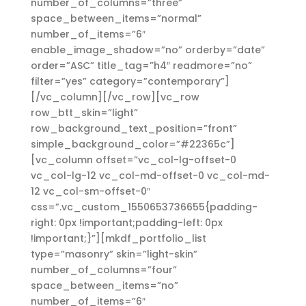
number_of_columns=”three”
space_between_items=”normal”
number_of_items=”6″
enable_image_shadow=”no” orderby=”date”
order=”ASC” title_tag=”h4″ readmore=”no”
filter=”yes” category=”contemporary”]
[/vc_column][/vc_row][vc_row
row_btt_skin=”light”
row_background_text_position=”front”
simple_background_color=”#22365c”]
[vc_column offset=”vc_col-lg-offset-0
vc_col-lg-12 vc_col-md-offset-0 vc_col-md-
12 vc_col-sm-offset-0″
css=”.vc_custom_1550653736655{padding-
right: 0px !important;padding-left: 0px
!important;}”][mkdf_portfolio_list
type=”masonry” skin=”light-skin”
number_of_columns=”four”
space_between_items=”no”
number_of_items=”6″