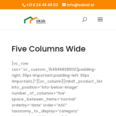
+31 6 24 48 48 03
info@salsal.nl
Five Columns Wide
[vc_row
css=”.vc_custom_1549468389112{padding-
right: 30px !important;padding-left: 30px
!important;}”][vc_column][mkdf_product_list
info_position=”info-below-image”
number_of_columns=”five”
space_between_items=”normal”
orderby=”date” order=”ASC”
taxonomy_to_display=”category”