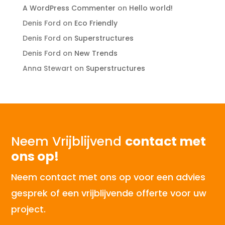
A WordPress Commenter
on
Hello world!
Denis Ford
on
Eco Friendly
Denis Ford
on
Superstructures
Denis Ford
on
New Trends
Anna Stewart
on
Superstructures
Neem Vrijblijvend
contact met
ons op!
Neem contact met ons op voor een advies
gesprek of een vrijblijvende offerte voor uw
project.