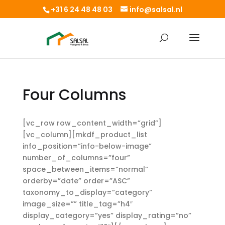
+31 6 24 48 48 03
info@salsal.nl
Four Columns
[vc_row row_content_width=”grid”]
[vc_column][mkdf_product_list
info_position=”info-below-image”
number_of_columns=”four”
space_between_items=”normal”
orderby=”date” order=”ASC”
taxonomy_to_display=”category”
image_size=”” title_tag=”h4″
display_category=”yes” display_rating=”no”