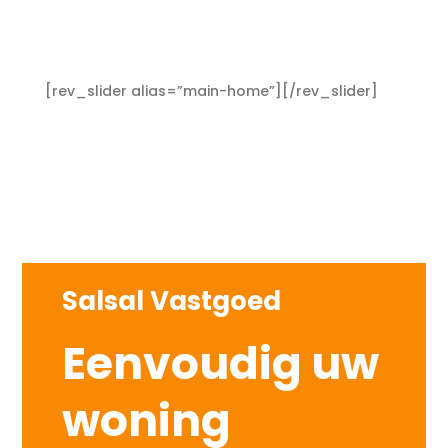
[rev_slider alias=”main-home”][/rev_slider]
Salsal Vastgoed
Eenvoudig uw
woning