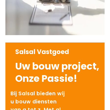
Salsal Vastgoed
Uw bouw project,
Onze Passie!
Bij Salsal bieden wij
u bouw diensten
van a tot z. Met al