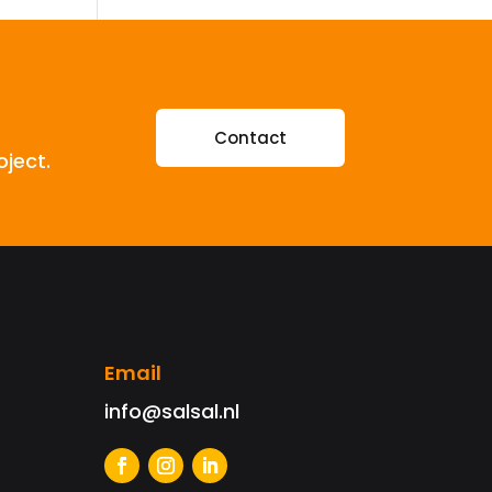
Contact
oject.
Email
info@salsal.nl