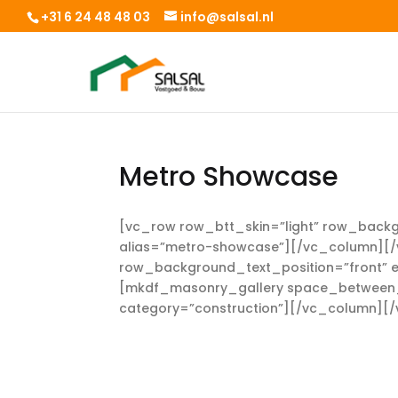
+31 6 24 48 48 03
info@salsal.nl
Metro Showcase
[vc_row row_btt_skin=”light” row_backg
alias=”metro-showcase”][/vc_column][/
row_background_text_position=”front” e
[mkdf_masonry_gallery space_between_
category=”construction”][/vc_column][