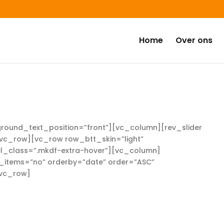
Home
Over ons
round_text_position=”front”][vc_column][rev_slider
vc_row][vc_row row_btt_skin=”light”
l_class=”.mkdf-extra-hover”][vc_column]
items=”no” orderby=”date” order=”ASC”
/vc_row]