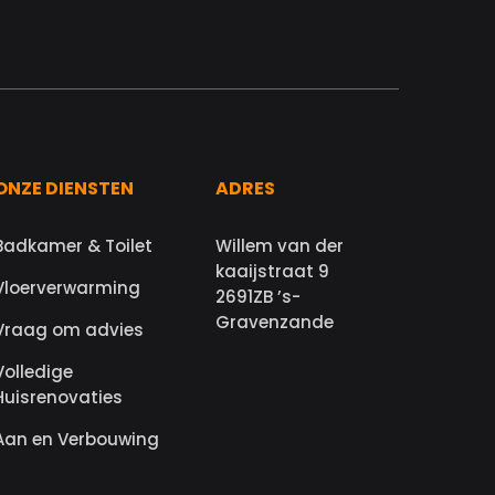
ONZE DIENSTEN
ADRES
Badkamer & Toilet
Willem van der
kaaijstraat 9
Vloerverwarming
2691ZB ’s-
Gravenzande
Vraag om advies
Volledige
Huisrenovaties
Aan en Verbouwing