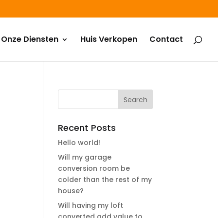
Onze Diensten
Huis Verkopen
Contact
Recent Posts
Hello world!
Will my garage
conversion room be
colder than the rest of my
house?
Will having my loft
converted add value to