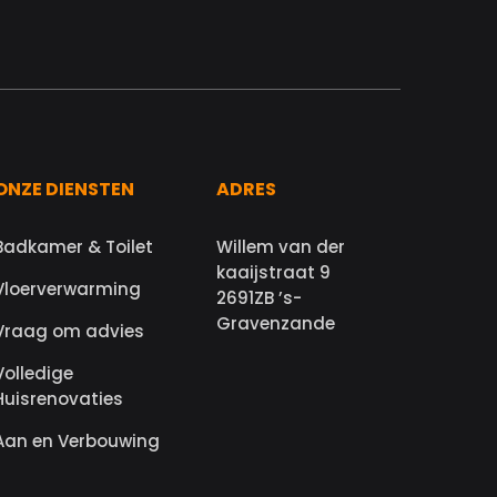
ONZE DIENSTEN
ADRES
Badkamer & Toilet
Willem van der
kaaijstraat 9
Vloerverwarming
2691ZB ’s-
Gravenzande
Vraag om advies
Volledige
Huisrenovaties
Aan en Verbouwing