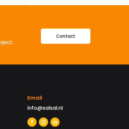
Contact
oject.
Email
info@salsal.nl