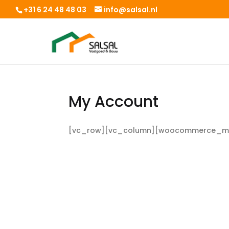
+31 6 24 48 48 03
info@salsal.nl
My Account
[vc_row][vc_column][woocommerce_my_