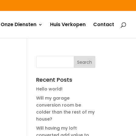
Onze Diensten
Huis Verkopen
Contact
Recent Posts
Hello world!
Will my garage
conversion room be
colder than the rest of my
house?
Will having my loft
converted add value to