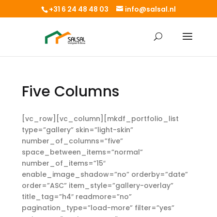
+31 6 24 48 48 03
info@salsal.nl
Five Columns
[vc_row][vc_column][mkdf_portfolio_list
type=”gallery” skin=”light-skin”
number_of_columns=”five”
space_between_items=”normal”
number_of_items=”15″
enable_image_shadow=”no” orderby=”date”
order=”ASC” item_style=”gallery-overlay”
title_tag=”h4″ readmore=”no”
pagination_type=”load-more” filter=”yes”