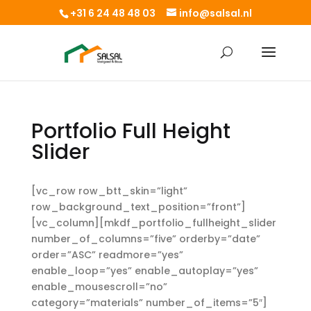
+31 6 24 48 48 03
info@salsal.nl
Portfolio Full Height
Slider
[vc_row row_btt_skin=”light”
row_background_text_position=”front”]
[vc_column][mkdf_portfolio_fullheight_slider
number_of_columns=”five” orderby=”date”
order=”ASC” readmore=”yes”
enable_loop=”yes” enable_autoplay=”yes”
enable_mousescroll=”no”
category=”materials” number_of_items=”5″]