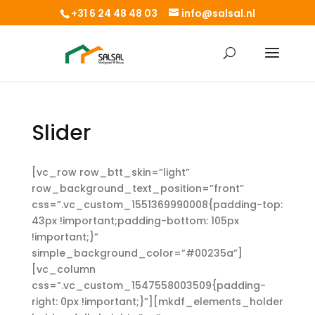
+31 6 24 48 48 03
info@salsal.nl
Slider
[vc_row row_btt_skin=”light”
row_background_text_position=”front”
css=”.vc_custom_1551369990008{padding-top:
43px !important;padding-bottom: 105px
!important;}”
simple_background_color=”#00235a”]
[vc_column
css=”.vc_custom_1547558003509{padding-
right: 0px !important;}”][mkdf_elements_holder