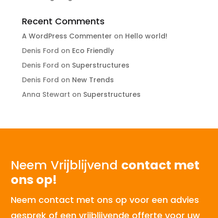
Recent Comments
A WordPress Commenter
on
Hello world!
Denis Ford
on
Eco Friendly
Denis Ford
on
Superstructures
Denis Ford
on
New Trends
Anna Stewart
on
Superstructures
Neem Vrijblijvend
contact met
ons op!
Neem contact met ons op voor een advies
gesprek of een vrijblijvende offerte voor uw