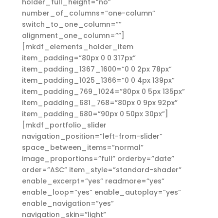
holder_full_height=”no”
number_of_columns=”one-column”
switch_to_one_column=””
alignment_one_column=””]
[mkdf_elements_holder_item
item_padding=”80px 0 0 317px”
item_padding_1367_1600=”0 0 2px 78px”
item_padding_1025_1366=”0 0 4px 139px”
item_padding_769_1024=”80px 0 5px 135px”
item_padding_681_768=”80px 0 9px 92px”
item_padding_680=”90px 0 50px 30px”]
[mkdf_portfolio_slider
navigation_position=”left-from-slider”
space_between_items=”normal”
image_proportions=”full” orderby=”date”
order=”ASC” item_style=”standard-shader”
enable_excerpt=”yes” readmore=”yes”
enable_loop=”yes” enable_autoplay=”yes”
enable_navigation=”yes”
navigation_skin=”light”