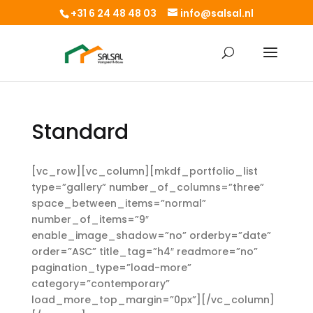
+31 6 24 48 48 03
info@salsal.nl
Standard
[vc_row][vc_column][mkdf_portfolio_list
type=”gallery” number_of_columns=”three”
space_between_items=”normal”
number_of_items=”9″
enable_image_shadow=”no” orderby=”date”
order=”ASC” title_tag=”h4″ readmore=”no”
pagination_type=”load-more”
category=”contemporary”
load_more_top_margin=”0px”][/vc_column]