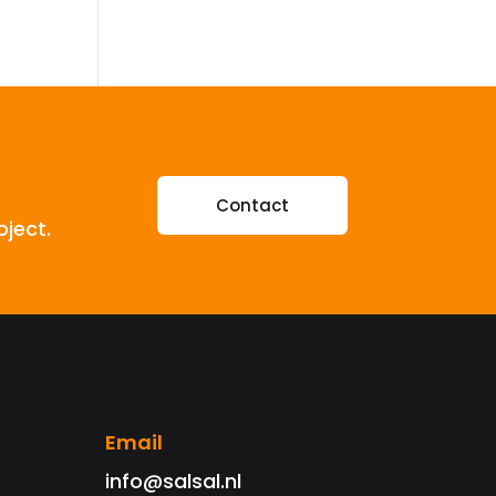
Contact
oject.
Email
info@salsal.nl