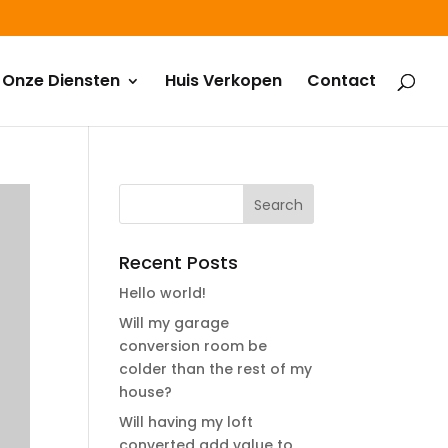
Onze Diensten
Huis Verkopen
Contact
Recent Posts
Hello world!
Will my garage
conversion room be
colder than the rest of my
house?
Will having my loft
converted add value to