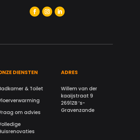
ONZE DIENSTEN
ADRES
Badkamer & Toilet
Willem van der
kaaijstraat 9
Vloerverwarming
2691ZB ’s-
Gravenzande
Vraag om advies
Volledige
Huisrenovaties