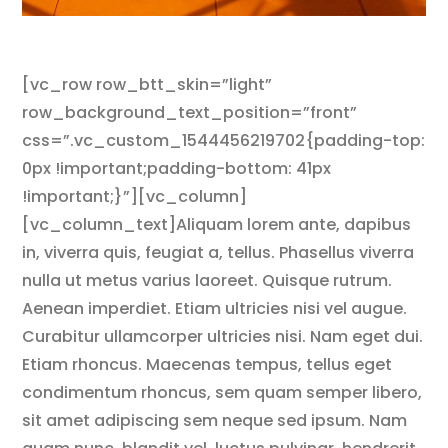
[vc_row row_btt_skin=”light”
row_background_text_position=”front”
css=”.vc_custom_1544456219702{padding-top:
0px !important;padding-bottom: 41px
!important;}”][vc_column]
[vc_column_text]Aliquam lorem ante, dapibus
in, viverra quis, feugiat a, tellus. Phasellus viverra
nulla ut metus varius laoreet. Quisque rutrum.
Aenean imperdiet. Etiam ultricies nisi vel augue.
Curabitur ullamcorper ultricies nisi. Nam eget dui.
Etiam rhoncus. Maecenas tempus, tellus eget
condimentum rhoncus, sem quam semper libero,
sit amet adipiscing sem neque sed ipsum. Nam