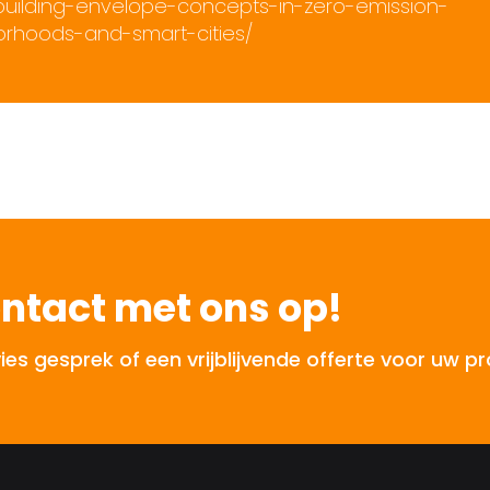
e-building-envelope-concepts-in-zero-emission-
orhoods-and-smart-cities/
ntact met ons op!
 gesprek of een vrijblijvende offerte voor uw pr