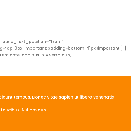
round_text_position=”front”
op: 0px !important;padding-bottom: 41px !important;}”]
ante, dapibus in, viverra quis,...
idunt tempus. Donec vitae sapien ut libero venenatis
faucibus. Nullam quis.