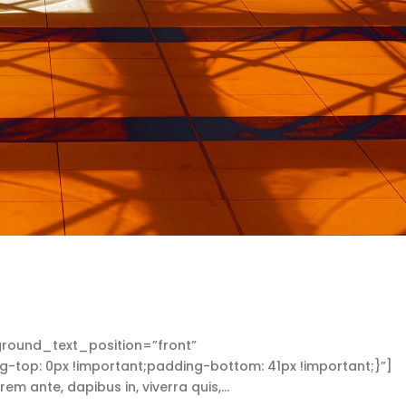
round_text_position=”front”
op: 0px !important;padding-bottom: 41px !important;}”]
ante, dapibus in, viverra quis,...