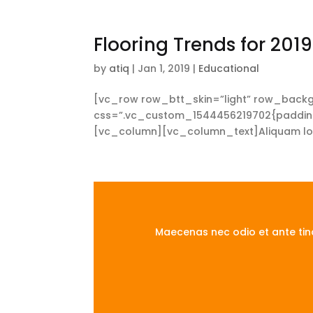
Flooring Trends for 2019
by
atiq
|
Jan 1, 2019
|
Educational
[vc_row row_btt_skin=”light” row_backg
css=”.vc_custom_1544456219702{padding-t
[vc_column][vc_column_text]Aliquam lorem 
Maecenas nec odio et ante tinc