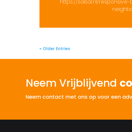
https://salsal.nl/responsiv
neighb
« Older Entries
Neem Vrijblijvend
co
Neem contact met ons op voor een advies