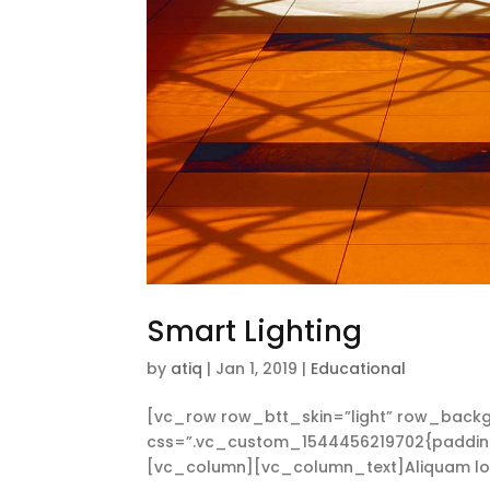
Smart Lighting
by
atiq
|
Jan 1, 2019
|
Educational
[vc_row row_btt_skin=”light” row_backg
css=”.vc_custom_1544456219702{padding-t
[vc_column][vc_column_text]Aliquam lorem 