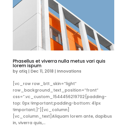
Phasellus et viverra nulla metus vari quis
lorem ispum
by
atiq
|
Dec 11, 2018
|
Innovations
[vc_row row_btt_skin=”light”
row_background_text_position=”front”
css=”.vc_custom_1544456219702{padding-
top: 0px !important;padding-bottom: 41px
!important;}”][vc_column]
[vc_column_text]Aliquam lorem ante, dapibus
in, viverra quis,...