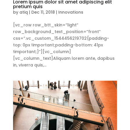
Lorem ipsum dolor sit amet adipiscing elit
pretium quis
by
atiq
|
Dec 11, 2018
|
Innovations
[vc_row row_btt_skin=”light”
row_background_text_position=”front”
css=”.vc_custom_1544456219702{padding-
top: 0px !important;padding-bottom: 41px
!important;}”][vc_column]
[vc_column_text]Aliquam lorem ante, dapibus
in, viverra quis,...