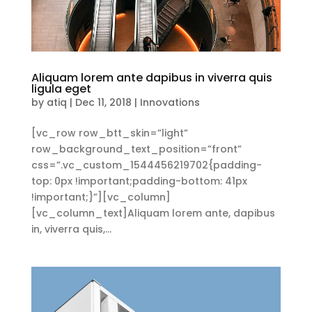
Aliquam lorem ante dapibus in viverra quis
ligula eget
by
atiq
|
Dec 11, 2018
|
Innovations
[vc_row row_btt_skin=”light”
row_background_text_position=”front”
css=”.vc_custom_1544456219702{padding-
top: 0px !important;padding-bottom: 41px
!important;}”][vc_column]
[vc_column_text]Aliquam lorem ante, dapibus
in, viverra quis,...