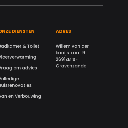
ONZE DIENSTEN
ADRES
Badkamer & Toilet
Willem van der
kaaijstraat 9
Vloerverwarming
2691ZB ’s-
Gravenzande
Vraag om advies
Volledige
Huisrenovaties
Aan en Verbouwing