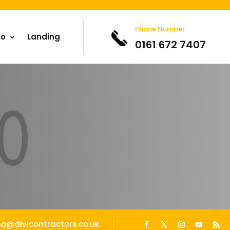
Phone Number
io
Landing
0161 672 7407
o@divicontractors.co.uk