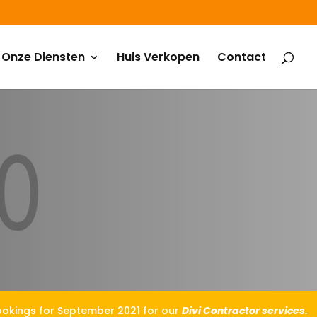
Onze Diensten
Huis Verkopen
Contact
okings for September 2021 for our
Divi Contractor services.