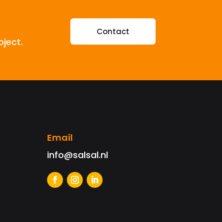
Contact
oject.
Email
info@salsal.nl