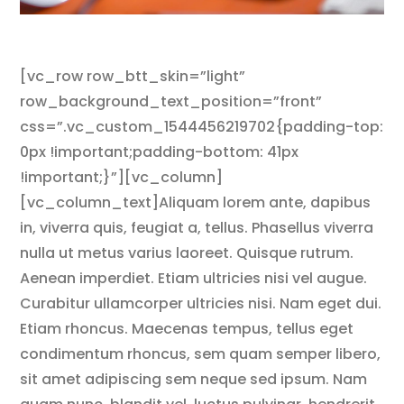
[vc_row row_btt_skin=”light”
row_background_text_position=”front”
css=”.vc_custom_1544456219702{padding-top:
0px !important;padding-bottom: 41px
!important;}”][vc_column]
[vc_column_text]Aliquam lorem ante, dapibus
in, viverra quis, feugiat a, tellus. Phasellus viverra
nulla ut metus varius laoreet. Quisque rutrum.
Aenean imperdiet. Etiam ultricies nisi vel augue.
Curabitur ullamcorper ultricies nisi. Nam eget dui.
Etiam rhoncus. Maecenas tempus, tellus eget
condimentum rhoncus, sem quam semper libero,
sit amet adipiscing sem neque sed ipsum. Nam