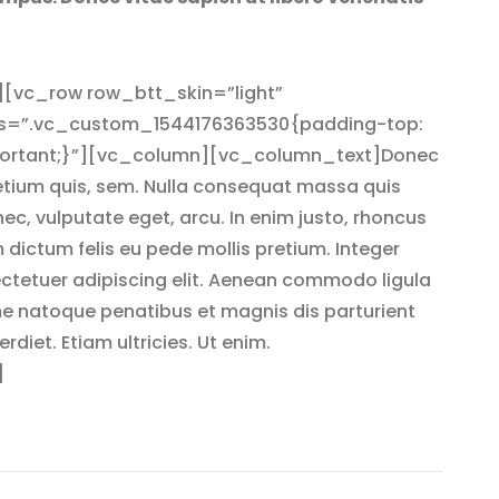
[vc_row row_btt_skin=”light”
ss=”.vc_custom_1544176363530{padding-top:
mportant;}”][vc_column][vc_column_text]Donec
pretium quis, sem. Nulla consequat massa quis
 nec, vulputate eget, arcu. In enim justo, rhoncus
m dictum felis eu pede mollis pretium. Integer
ectetuer adipiscing elit. Aenean commodo ligula
e natoque penatibus et magnis dis parturient
diet. Etiam ultricies. Ut enim.
]