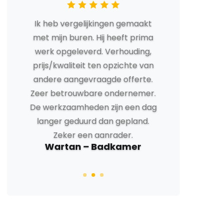
Loran - Volledige
Huisrenovatie