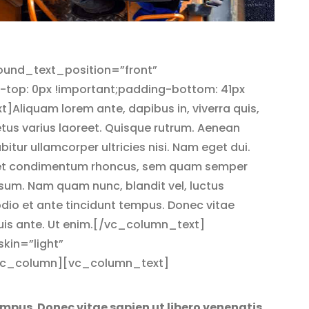
ound_text_position=”front”
op: 0px !important;padding-bottom: 41px
liquam lorem ante, dapibus in, viverra quis,
 metus varius laoreet. Quisque rutrum. Aenean
abitur ullamcorper ultricies nisi. Nam eget dui.
get condimentum rhoncus, sem quam semper
psum. Nam quam nunc, blandit vel, luctus
odio et ante tincidunt tempus. Donec vitae
 quis ante. Ut enim.[/vc_column_text]
in=”light”
vc_column][vc_column_text]
mpus. Donec vitae sapien ut libero venenatis