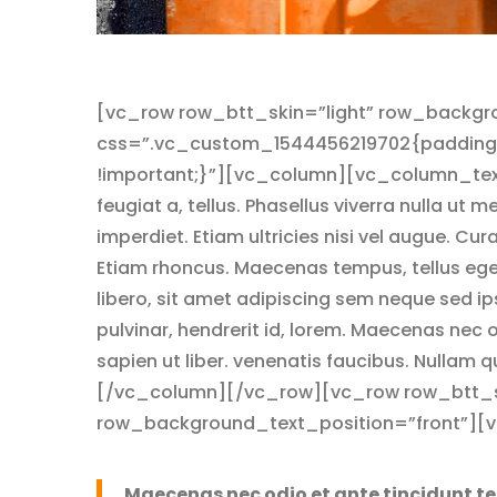
[vc_row row_btt_skin=”light” row_backgr
css=”.vc_custom_1544456219702{padding-t
!important;}”][vc_column][vc_column_text]A
feugiat a, tellus. Phasellus viverra nulla ut
imperdiet. Etiam ultricies nisi vel augue. Cur
Etiam rhoncus. Maecenas tempus, tellus e
libero, sit amet adipiscing sem neque sed i
pulvinar, hendrerit id, lorem. Maecenas nec 
sapien ut liber. venenatis faucibus. Nullam
[/vc_column][/vc_row][vc_row row_btt_sk
row_background_text_position=”front”][
Maecenas nec odio et ante tincidunt te