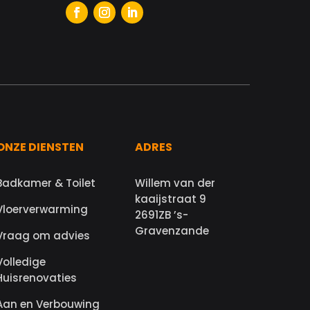
ONZE DIENSTEN
ADRES
Badkamer & Toilet
Willem van der
kaaijstraat 9
Vloerverwarming
2691ZB ’s-
Gravenzande
Vraag om advies
Volledige
Huisrenovaties
Aan en Verbouwing