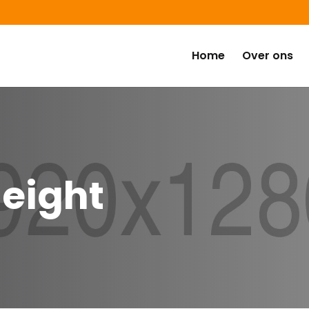
Home
Over ons
height