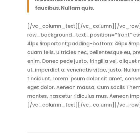
faucibus. Nullam quis.
[/vc_column_text][/vc_column][/vc_row]
row_background_text_position=”front” c
41px !important;padding-bottom: 46px !i
quam felis, ultricies nec, pellentesque eu, 
enim. Donec pede justo, fringilla vel, aliquet
ut, imperdiet a, venenatis vitae, justo. Nulla
tincidunt. Lorem ipsum dolor sit amet, cons
eget dolor. Aenean massa. Cum sociis Them
montes, nascetur ridiculus mus. Aenean imper
[/vc_column_text][/vc_column][/vc_row